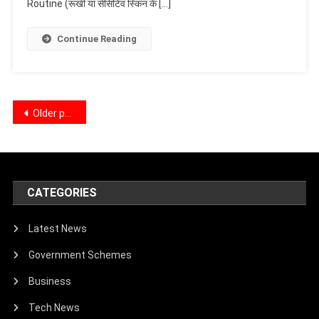
Liye
Routine (रूखी या सेंसिटिव स्किन के […]
Skin
Care
Continue Reading
Routine|
घरेलू
उपाय
और
Posts
Older posts
Daily
Routine
navigation
CATEGORIES
Latest News
Government Schemes
Business
Tech News