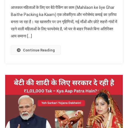
महिलाओं
आजकल महिलाओं के लिए घर बैठे पैकिंग का काम (Mahilaon ke liye Ghar
के
Baithe Packing ka Kaam) एक लोकप्रिय और भरोसेमंद कमाई का ज़रिया
लिए
बनता जा रहा है। यह खासतौर पर उन गृहिणियों, नई माँओं और छोटे शहरों-गांवों में
घर
रहने वाली महिलाओं के लिए फायदेमंद है, जो घर से बाहर निकले बिना अतिरिक्त
बैठे
पैकिंग
आय कमाना […]
का
काम
Continue Reading
(Mahilaon
Ke
Liye
Ghar
Baithe
Packing
Ka
Kaam)
पूरी
जानकारी