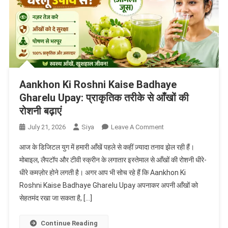
Aankhon Ki Roshni Kaise Badhaye
Gharelu Upay: प्राकृतिक तरीके से आँखों की
रोशनी बढ़ाएं
On
July 21, 2026
Siya
Leave A Comment
Aankhon
आज के डिजिटल युग में हमारी आँखें पहले से कहीं ज़्यादा तनाव झेल रही हैं।
Ki
मोबाइल, लैपटॉप और टीवी स्क्रीन के लगातार इस्तेमाल से आँखों की रोशनी धीरे-
Roshni
धीरे कमज़ोर होने लगती है। अगर आप भी सोच रहे हैं कि Aankhon Ki
Kaise
Roshni Kaise Badhaye Gharelu Upay अपनाकर अपनी आँखों को
Badhaye
Gharelu
सेहतमंद रखा जा सकता है, […]
Upay:
प्राकृतिक
Continue Reading