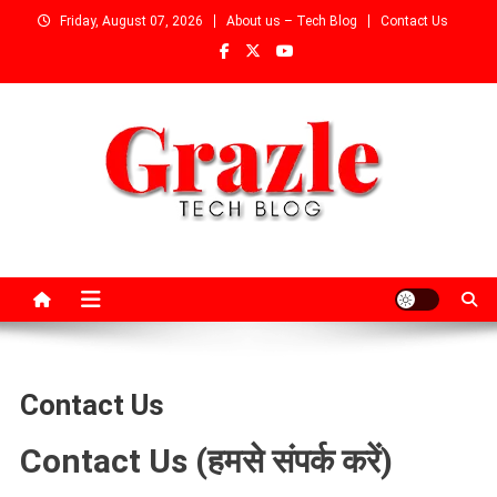
Skip
Friday, August 07, 2026
About us – Tech Blog
Contact Us
to
content
Contact Us
Contact Us (हमसे संपर्क करें)