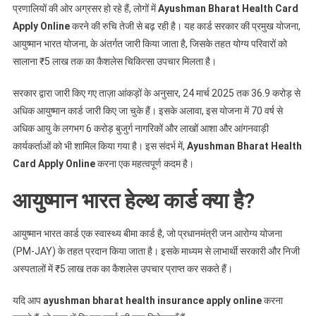
प्रणालियों की ओर अग्रसर हो रहे हैं, लोगों में
Ayushman Bharat Health Card
Health
Apply Online
करने की रुचि तेजी से बढ़ रही है। यह कार्ड सरकार की प्रमुख योजना,
Card
आयुष्मान भारत योजना, के अंतर्गत जारी किया जाता है, जिसके तहत योग्य परिवारों को
Apply
Online:
सालाना ₹5 लाख तक का कैशलेस चिकित्सा उपचार मिलता है।
ऑनलाइन
अप्लाई
सरकार द्वारा जारी किए गए ताज़ा आंकड़ों के अनुसार, 24 मार्च 2025 तक 36.9 करोड़ से
कैसे
अधिक आयुष्मान कार्ड जारी किए जा चुके हैं। इसके अलावा, इस योजना में 70 वर्ष से
करें?
अधिक आयु के लगभग 6 करोड़ बुजुर्ग नागरिकों और लाखों आशा और आंगनवाड़ी
नए
कार्यकर्ताओं को भी शामिल किया गया है। इस संदर्भ में,
Ayushman Bharat Health
यूज़र्स
Card Apply Online
करना एक महत्वपूर्ण कदम है।
के
लिए
आयुष्मान भारत हेल्थ कार्ड क्या है?
स्टेप-
बाय-
आयुष्मान भारत कार्ड एक स्वास्थ्य बीमा कार्ड है, जो प्रधानमंत्री जन आरोग्य योजना
स्टेप
(PM-JAY) के तहत प्रदान किया जाता है। इसके माध्यम से लाभार्थी सरकारी और निजी
पूरी
अस्पतालों में ₹5 लाख तक का कैशलेस उपचार प्राप्त कर सकते हैं।
गाइड
यदि आप
ayushman bharat health insurance apply online
करना