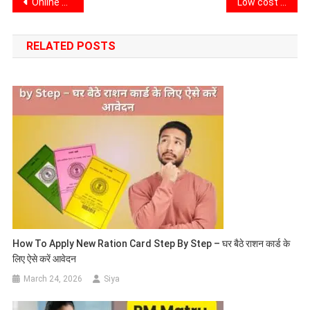
Post
Online Banking Fraud: से बचने के 5 उपाय, ज़रूर करें नहीं हो आप भी पछताएंगे
Low cost business ideas with high profit: सिर्फ ₹10,000 में शुरू करें ये शानदार बिजनेस, जाने कैसे? कम निवेश में पाएं जबरदस्त मुनाफा
navigation
RELATED POSTS
How To Apply New Ration Card Step By Step – घर बैठे राशन कार्ड के
लिए ऐसे करें आवेदन
March 24, 2026
Siya