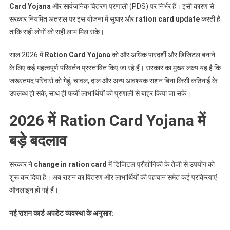
Card Yojana
और सार्वजनिक वितरण प्रणाली (PDS) पर निर्भर हैं। इसी कारण से
Yojana
सरकार नियमित अंतराल पर इस योजना में सुधार और
ration card update
करती है
2026
ताकि सही लोगों को सही लाभ मिल सके।
Update:
इन
साल 2026 में
Ration Card Yojana
को और अधिक पारदर्शी और डिजिटल बनाने
लोगों
को
के लिए कई महत्वपूर्ण परिवर्तन प्रस्तावित किए जा रहे हैं। सरकार का मुख्य लक्ष्य यह है कि
ही
जरूरतमंद परिवारों को गेहूं, चावल, दाल और अन्य आवश्यक राशन बिना किसी कठिनाई के
मिलेगा
उपलब्ध हो सके, साथ ही फर्जी लाभार्थियों को प्रणाली से बाहर किया जा सके।
फ्री
राशन
2026 में Ration Card Yojana में
+
बड़े बदलाव
मुफ्त
गैस
सिलेंडर,
सरकार ने
change in ration card
में डिजिटल प्रौद्योगिकी के तेजी से उपयोग को
देखें
शुरू कर दिया है। अब राशन का वितरण और लाभार्थियों की पहचान समेत कई प्रक्रियाएं
पूरी
ऑनलाइन हो गई हैं।
लिस्ट
नई
राशन
कार्ड
अपडेट
व्यवस्था
के
अनुसार
: